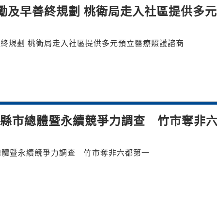
勵及早善終規劃 桃衛局走入社區提供多
 鼓勵及早善終規劃 桃衛局走入社區提供多元預立醫療照護諮商
23縣市總體暨永續競爭力調查 竹市奪非
市總體暨永續競爭力調查 竹市奪非六都第一