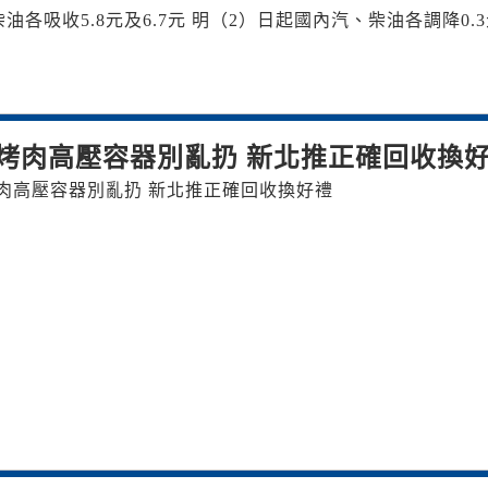
各吸收5.8元及6.7元 明（2）日起國內汽、柴油各調降0.
烤肉高壓容器別亂扔 新北推正確回收換
肉高壓容器別亂扔 新北推正確回收換好禮