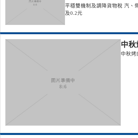
平穩雙機制及調降貨物稅 汽、柴油
及0.2元
中秋
中秋烤