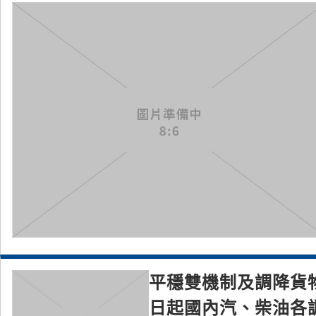
平穩雙機制及調降貨物稅
日起國內汽、柴油各調降