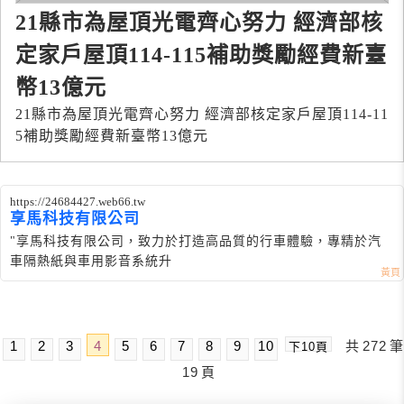
21縣市為屋頂光電齊心努力 經濟部核
定家戶屋頂114-115補助獎勵經費新臺
幣13億元
21縣市為屋頂光電齊心努力 經濟部核定家戶屋頂114-11
5補助獎勵經費新臺幣13億元
https://24684427.web66.tw
享馬科技有限公司
"享馬科技有限公司，致力於打造高品質的行車體驗，專精於汽
車隔熱紙與車用影音系統升
1
2
3
4
5
6
7
8
9
10
共
272
筆
下10頁
19
頁