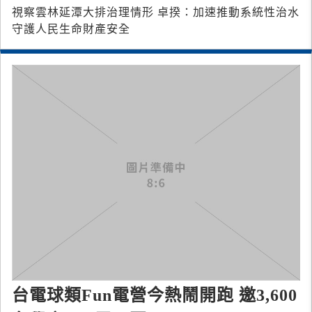
視察雲林延潭大排治理情形 卓揆：加速推動系統性治水
守護人民生命財產安全
台電球類Fun電營今熱鬧開跑 邀3,600